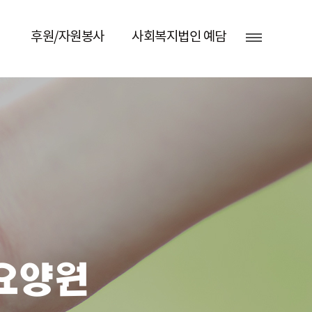
후원/자원봉사
사회복지법인 예담
요양원