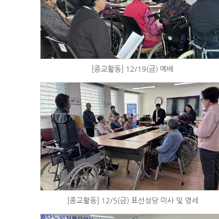
[종교활동] 12/19(금) 예배
[종교활동] 12/5(금) 표선성당 미사 및 영세