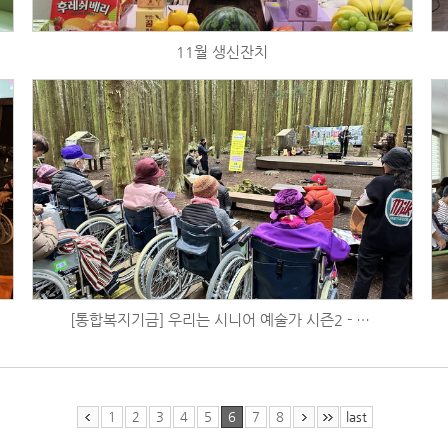
11월 생신잔치
[통합복지기금] 우리는 시니어 예술가 시즌2 - 사려니숲길 숲속 음악회 (11/2)
1
2
3
4
5
6
7
8
last