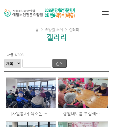
홈
>
요양원 소식
>
갤러리
갤러리
새글
1
/303
검색
[자원봉사] 색소폰 공연 (3/12)
정월대보름 부럼깨기(3/3)