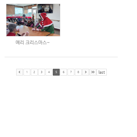
메리 크리스마스~
last
1
2
3
4
5
6
7
8
(63628) 제주특별자치도 서귀포시 표선면 번영로3428번길 107
TEL : 064-787-9492
FAX : 064-787-9490
E-MAIL : yedam9492@daum.net