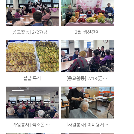
[종교활동] 2/27(금) 예배
2월 생신잔치
설날 특식
[종교활동] 2/13(금) 표선성당 미사
[자원봉사] 색소폰 공연 (2/12)
[자원봉사] 이미용서비스 (2/8)