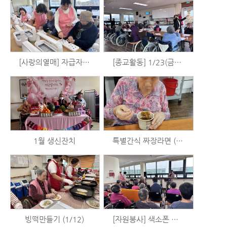
[사랑의열매] 자급자족 홈파밍 - 메리골드 씨앗심기 (2/2)
[종교활동] 1/23(금) 예배
1월 생신잔치
특별간식 짜장라면 (1/15)
빙떡만들기 (1/12)
[자원봉사] 색소폰 공연 (1/8)