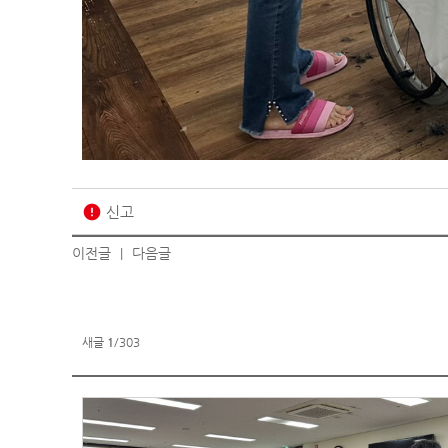
error
신고
이전글
다음글
|
새글
1
/303