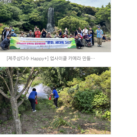
[제주삼다수 Happy+] 업사이클 카메라 만들기 및 제주민속촌 출사 (5/18)