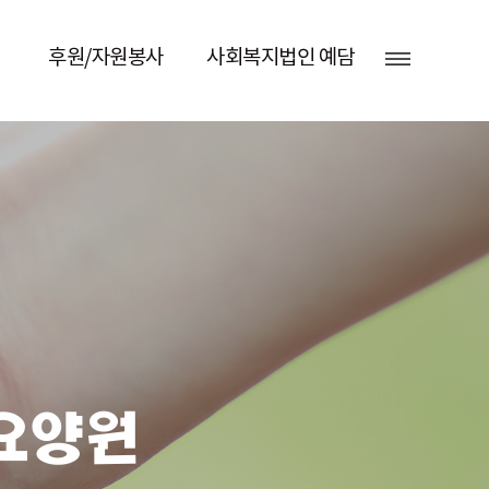
후원/자원봉사
사회복지법인 예담
요양원