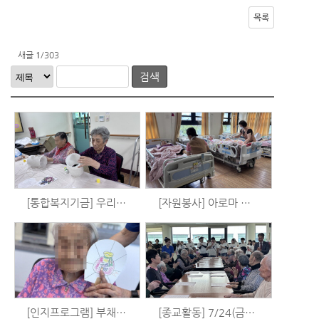
목록
새글
1
/303
검색
[통합복지기금] 우리는 시니어 예술가 시즌3 - 공예활동 (8/5)
[자원봉사] 아로마 발마사지 (7/26)
[인지프로그램] 부채꾸미기 활동 (7/24)
[종교활동] 7/24(금) 예배 (안산 동산교회 청년회)