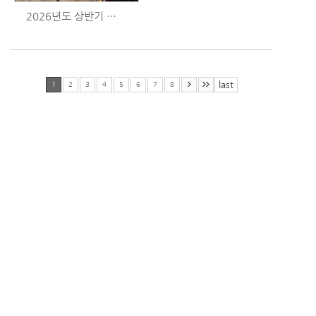
2026년도 상반기 보호자 간담회 (6/27)
last
1
2
3
4
5
6
7
8
(63628) 제주특별자치도 서귀포시 표선면 번영로3428번길 107
TEL : 064-787-9492
FAX : 064-787-9490
E-MAIL : yedam9492@daum.net
Copyright ⓒ 예담노인전문요양원 All rights reserved.
Provided By
느티나무넷