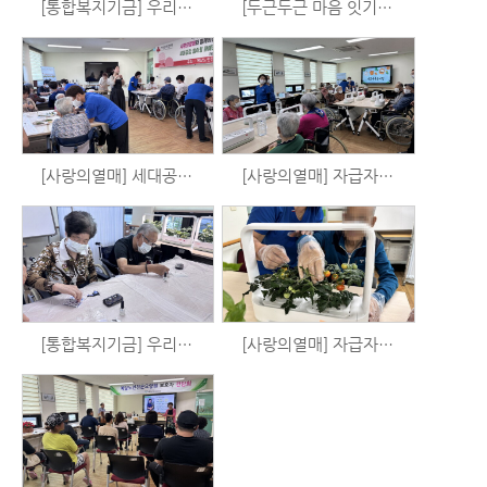
[통합복지기금] 우리는 시니어 예술가 시즌3 - 체육활동 (7/15)
[두근두근 마음 잇기 사업] 수박화채 만들기
[사랑의열매] 세대공감 원예치료 - 아로마 목걸이 만들기 (7/11)
[사랑의열매] 자급자족 홈파밍 - 로메인, 루꼴라 (7/6)
[통합복지기금] 우리는 시니어 예술가 시즌3 - 공예활동 (7/1)
[사랑의열매] 자급자족 홈파밍 - 샐러드만들기 (6/27)