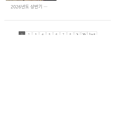
2026년도 상반기 보호자 간담회 (6/27)
last
1
2
3
4
5
6
7
8
(63628) 제주특별자치도 서귀포시 표선면 번영로3428번길 107
TEL : 064-787-9492
FAX : 064-787-9490
E-MAIL : yedam9492@daum.net
Copyright ⓒ 예담노인전문요양원 All rights reserved.
Provided By
느티나무넷