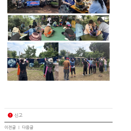
error
신고
이전글
다음글
|