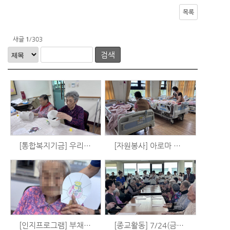
목록
새글
1
/303
검색
[통합복지기금] 우리는 시니어 예술가 시즌3 - 공예활동 (8/5)
[자원봉사] 아로마 발마사지 (7/26)
[인지프로그램] 부채꾸미기 활동 (7/24)
[종교활동] 7/24(금) 예배 (안산 동산교회 청년회)