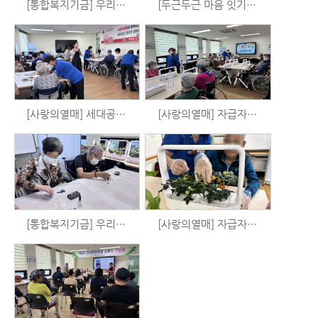
[통합복지기금] 우리는 시니어 예술가 시즌3 - 체육활동 (7/15)
[두근두근 마음 잇기 사업] 수박화채 만들기
[사랑의열매] 세대공감 원예치료 - 아로마 목걸이 만들기 (7/11)
[사랑의열매] 자급자족 홈파밍 - 로메인, 루꼴라 (7/6)
[통합복지기금] 우리는 시니어 예술가 시즌3 - 공예활동 (7/1)
[사랑의열매] 자급자족 홈파밍 - 샐러드만들기 (6/27)