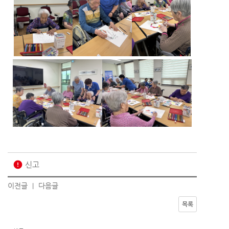
error
신고
이전글
다음글
|
목록