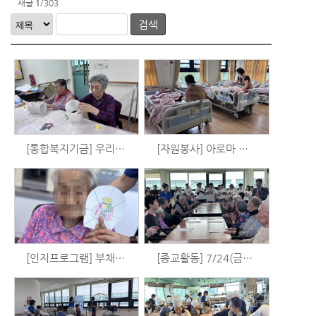
새글
1
/303
검색
[통합복지기금] 우리는 시니어 예술가 시즌3 - 공예활동 (8/5)
[자원봉사] 아로마 발마사지 (7/26)
[인지프로그램] 부채꾸미기 활동 (7/24)
[종교활동] 7/24(금) 예배 (안산 동산교회 청년회)