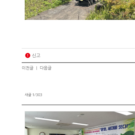
error
신고
이전글
다음글
|
새글
1
/303