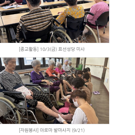
[종교활동] 10/3(금) 표선성당 미사
[자원봉사] 아로마 발마사지 (9/21)