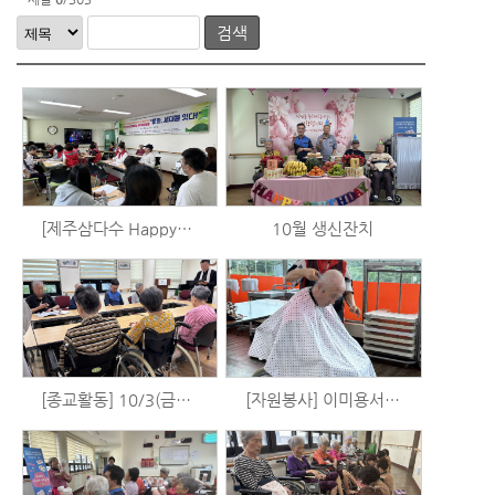
검색
[제주삼다수 Happy+] 최종간담회 (10/25)
10월 생신잔치
[종교활동] 10/3(금) 표선성당 미사
[자원봉사] 이미용서비스 (9/28)