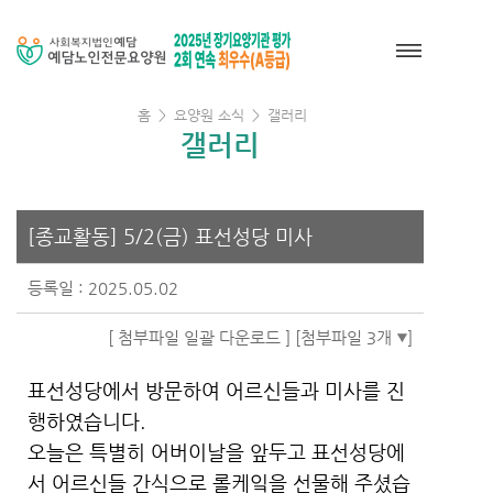
홈
>
요양원 소식
>
갤러리
갤러리
[종교활동] 5/2(금) 표선성당 미사
등록일 : 2025.05.02
[ 첨부파일 일괄 다운로드 ]
[첨부파일 3개
]
표선성당에서 방문하여 어르신들과 미사를 진
행하였습니다.
오늘은 특별히 어버이날을 앞두고 표선성당에
서 어르신들 간식으로 롤케잌을 선물해 주셨습