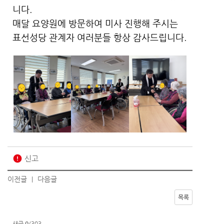
니다.
매달 요양원에 방문하여 미사 진행해 주시는
표선성당 관계자 여러분들 항상 감사드립니다.
error
신고
이전글
다음글
|
목록
새글
0
/303