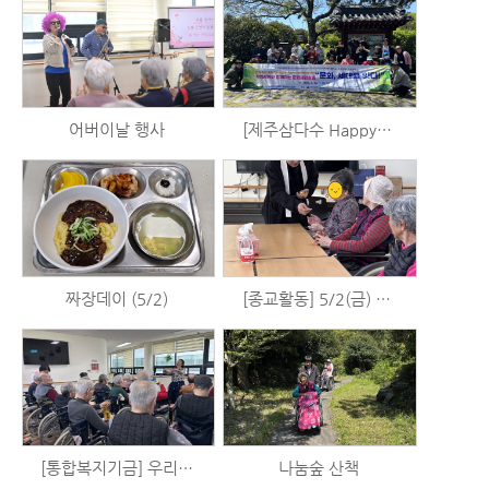
어버이날 행사
[제주삼다수 Happy+] 일회용 카메라 사용법 배우기 및 혼인지 출사 (5/4)
짜장데이 (5/2)
[종교활동] 5/2(금) 표선성당 미사
[통합복지기금] 우리는 시니어 예술가 시즌2 - 체육활동 (4/30)
나눔숲 산책