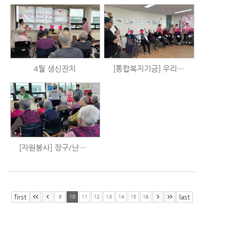
4월 생신잔치
[통합복지기금] 우리는 시니어 예술가 시즌2 - 음악활동 (4/17)
[자원봉사] 장구/난타/민요 공연
first
last
9
10
11
12
13
14
15
16