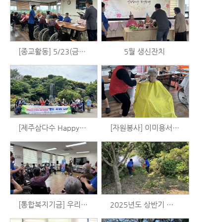
[종교활동] 5/23(금) 예배
5월 생신잔치
[제주삼다수 Happy+] 업사이클 카메라 만들기 및 제주민속촌 출사 (5/18)
[자원봉사] 이미용서비스 (5/18)
[통합복지기금] 우리는 시니어 예술가 시즌2 - 음악활동 (5/15)
2025년도 상반기 합동소방훈련 실시