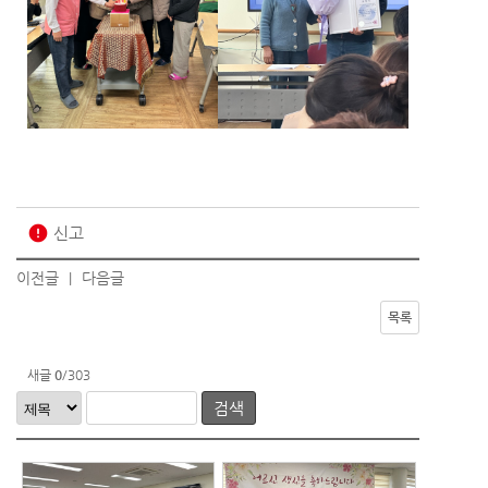
error
신고
이전글
다음글
|
목록
새글
0
/303
검색