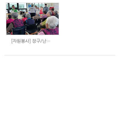
[자원봉사] 장구/난타/민요 공연
first
last
9
10
11
12
13
14
15
16
(63628) 제주특별자치도 서귀포시 표선면 번영로3428번길 107
TEL : 064-787-9492
FAX : 064-787-9490
E-MAIL : yedam9492@daum.net