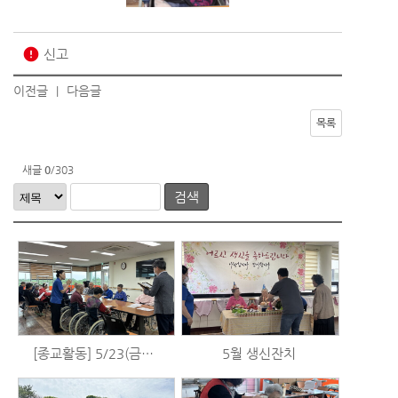
error
신고
이전글
다음글
|
목록
새글
0
/303
검색
[종교활동] 5/23(금) 예배
5월 생신잔치