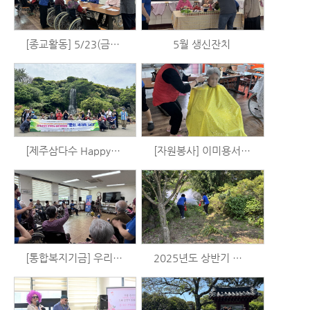
[종교활동] 5/23(금) 예배
5월 생신잔치
[제주삼다수 Happy+] 업사이클 카메라 만들기 및 제주민속촌 출사 (5/18)
[자원봉사] 이미용서비스 (5/18)
[통합복지기금] 우리는 시니어 예술가 시즌2 - 음악활동 (5/15)
2025년도 상반기 합동소방훈련 실시