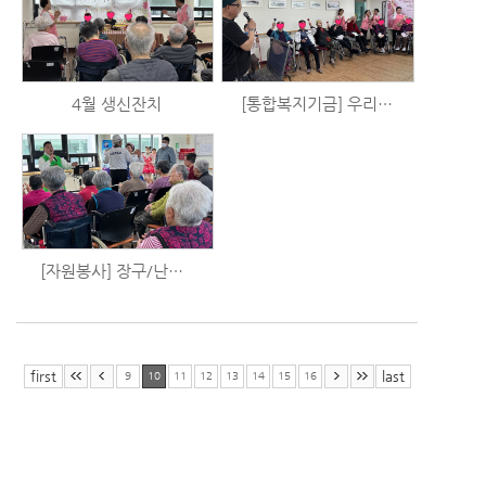
4월 생신잔치
[통합복지기금] 우리는 시니어 예술가 시즌2 - 음악활동 (4/17)
[자원봉사] 장구/난타/민요 공연
first
last
9
10
11
12
13
14
15
16