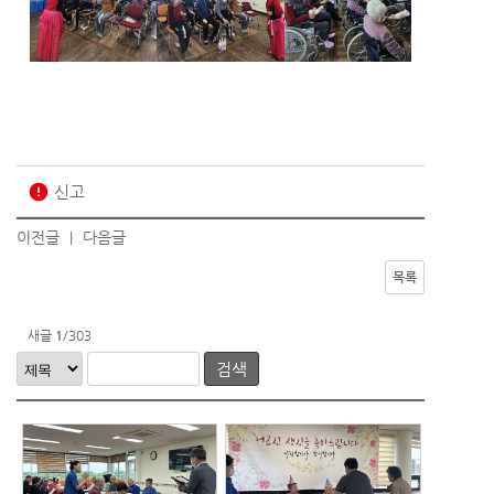
error
신고
이전글
다음글
|
목록
새글
1
/303
검색