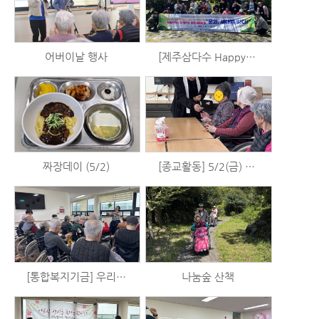
어버이날 행사
[제주삼다수 Happy+] 일회용 카메라 사용법 배우기 및 혼인지 출사 (5/4)
짜장데이 (5/2)
[종교활동] 5/2(금) 표선성당 미사
[통합복지기금] 우리는 시니어 예술가 시즌2 - 체육활동 (4/30)
나눔숲 산책