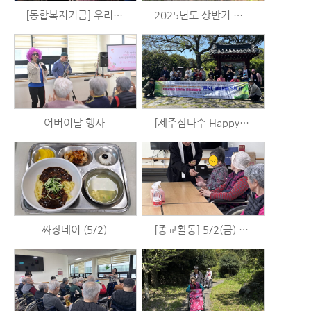
[통합복지기금] 우리는 시니어 예술가 시즌2 - 음악활동 (5/15)
2025년도 상반기 합동소방훈련 실시
어버이날 행사
[제주삼다수 Happy+] 일회용 카메라 사용법 배우기 및 혼인지 출사 (5/4)
짜장데이 (5/2)
[종교활동] 5/2(금) 표선성당 미사