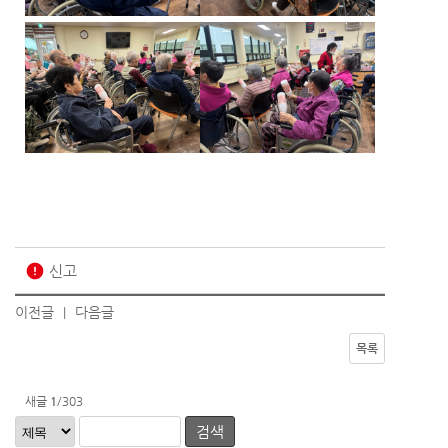
error
신고
이전글
다음글
|
목록
새글
1
/303
검색