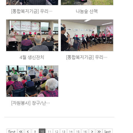
[통합복지기금] 우리는 시니어 예술가 시즌2 - 체육활동 (4/30)
나눔숲 산책
4월 생신잔치
[통합복지기금] 우리는 시니어 예술가 시즌2 - 음악활동 (4/17)
[자원봉사] 장구/난타/민요 공연
first
last
9
10
11
12
13
14
15
16