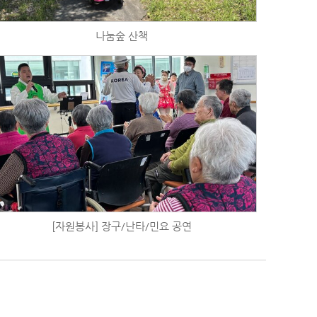
나눔숲 산책
[자원봉사] 장구/난타/민요 공연