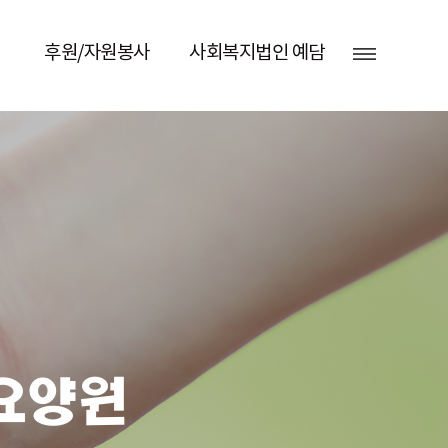
후원/자원봉사
사회복지법인 예담
요양원