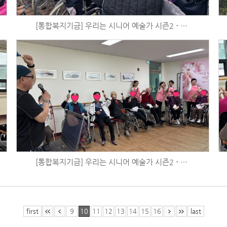
[통합복지기금] 우리는 시니어 예술가 시즌2 - 체육활동 (4/30)
[통합복지기금] 우리는 시니어 예술가 시즌2 - 음악활동 (4/17)
first
9
10
11
12
13
14
15
16
last