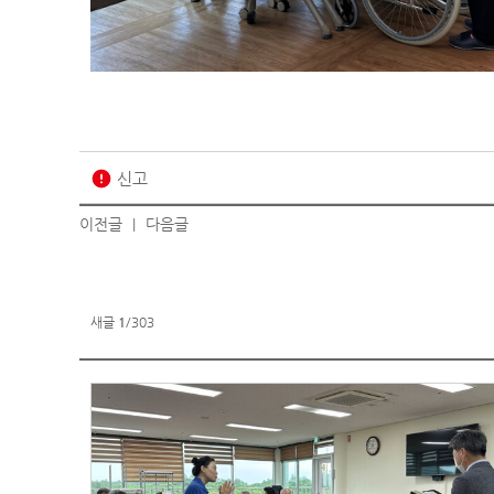
error
신고
이전글
다음글
|
새글
1
/303