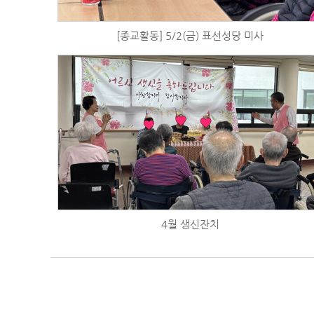
[종교활동] 5/2(금) 표선성당 미사
4월 생신잔치